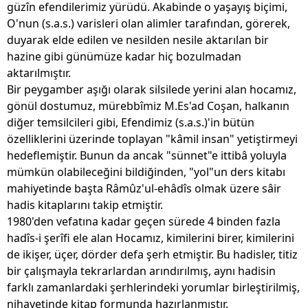
güzîn efendilerimiz yürüdü. Akabinde o yaşayış biçimi,
O'nun (s.a.s.) varisleri olan alimler tarafından, görerek,
duyarak elde edilen ve nesilden nesile aktarılan bir
hazine gibi günümüze kadar hiç bozulmadan
aktarılmıştır.
Bir peygamber aşığı olarak silsilede yerini alan hocamız,
gönül dostumuz, mürebbîmiz M.Es'ad Coşan, halkanın
diğer temsilcileri gibi, Efendimiz (s.a.s.)'in bütün
özelliklerini üzerinde toplayan "kâmil insan" yetiştirmeyi
hedeflemiştir. Bunun da ancak "sünnet"e ittibâ yoluyla
mümkün olabileceğini bildiğinden, "yol"un ders kitabı
mahiyetinde başta Râmûz'ul-ehâdîs olmak üzere sâir
hadis kitaplarını takip etmiştir.
1980'den vefatına kadar geçen sürede 4 binden fazla
hadîs-i şerîfi ele alan Hocamız, kimilerini birer, kimilerini
de ikişer, üçer, dörder defa şerh etmiştir. Bu hadisler, titiz
bir çalışmayla tekrarlardan arındırılmış, aynı hadisin
farklı zamanlardaki şerhlerindeki yorumlar birleştirilmiş,
nihayetinde kitap formunda hazırlanmıştır.