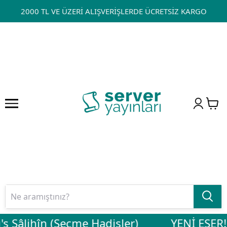
2000 TL VE ÜZERİ ALIŞVERİŞLERDE ÜCRETSİZ KARGO
s Sâlihîn (Seçme Hadisler)
YENİ ESER! 