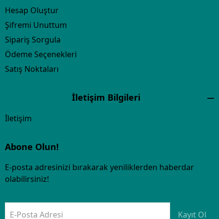
Hesap Oluştur
Şifremi Unuttum
Sipariş Sorgula
Ödeme Seçenekleri
Satış Noktaları
İletişim Bilgileri
İletişim
Abone Olun!
E-posta adresinizi bırakarak yeniliklerden haberdar
olabilirsiniz!
E-Posta Adresi
Kayıt Ol