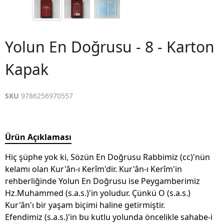
Yolun En Doğrusu - 8 - Karton
Kapak
SKU
9786256970557
Ürün Açıklaması
Hiç şüphe yok ki, Sözün En Doğrusu Rabbimiz (cc)'nün
kelamı olan Kur'ân-ı Kerîm'dir. Kur'ân-ı Kerîm'in
rehberliğinde Yolun En Doğrusu ise Peygamberimiz
Hz.Muhammed (s.a.s.)'in yoludur. Çünkü O (s.a.s.)
Kur'ân'ı bir yaşam biçimi haline getirmiştir.
Efendimiz (s.a.s.)'in bu kutlu yolunda öncelikle sahabe-i