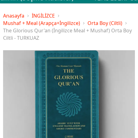
Anasayfa
İNGİLİZCE
Mushaf + Meal (Arapça+İngilizce)
Orta Boy (Ciltli)
The Glorious Qur'an (İngilizce Meal + Mushaf) Orta Boy
Ciltli - TURKUAZ