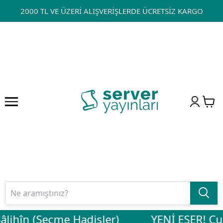
2000 TL VE ÜZERİ ALIŞVERİŞLERDE ÜCRETSİZ KARGO
lihîn (Seçme Hadisler)
YENİ ESER! Cuma