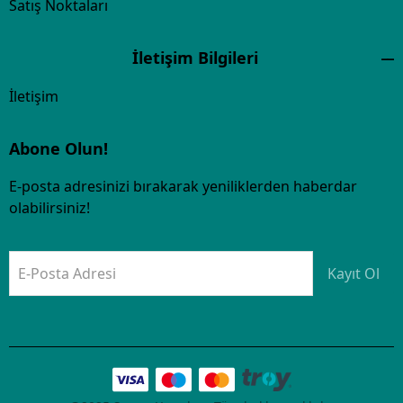
Satış Noktaları
İletişim Bilgileri
İletişim
Abone Olun!
E-posta adresinizi bırakarak yeniliklerden haberdar
olabilirsiniz!
E-Posta Adresi
Kayıt Ol