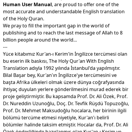
Human User Manual
, are proud to offer one of the
most accurate and understandable English translation
of the Holy Quran.
We pray to fill the important gap in the world of
publishing and to reach the last message of Allah to 8
billion people around the world...
---
Yüce kitabımız Kur'an-ı Kerim'in İngilizce tercümesi olan
bu eserin ilk baskısı, The Holy Qur'an With English
Translation adıyla 1992 yılında İstanbul'da yapılmıştır.
Bilal Başar bey, Kur'an'ın İngilizce'ye tercümesini ve
başta Afrika ülkeleri olmak üzere dünya coğrafyasında
ihtiyaç duyulan yerlere gönderilmesini murad ederek bir
proje geliştirmiştir. Bu kapsamda Prof. Dr. Ali Özek, Prof.
Dr. Nureddin Uzunoğlu, Doç. Dr. Tevfik Rüşdü Topuzoğlu,
Prof. Dr. Mehmet Maksudoğlu hocalara, her birinin ilgili
bölümü tercüme etmesi niyetiyle, Kur'an'ı belirli
bölümler halinde taksim etmiştir. Hocalar da, Prof. Dr. Ali
Özek önderliğinde hazırlanmış olan Kur'an-ı Kerim ve