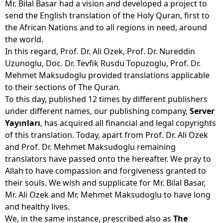
Mr. Bilal Basar had a vision and developed a project to
send the English translation of the Holy Quran, first to
the African Nations and to all regions in need, around
the world.
In this regard, Prof. Dr. Ali Ozek, Prof. Dr. Nureddin
Uzunoglu, Doc. Dr. Tevfik Rusdu Topuzoglu, Prof. Dr.
Mehmet Maksudoglu provided translations applicable
to their sections of The Quran.
To this day, published 12 times by different publishers
under different names, our publishing company,
Server
Yayınları
, has acquired all financial and legal copyrights
of this translation. Today, apart from Prof. Dr. Ali Ozek
and Prof. Dr. Mehmet Maksudoglu remaining
translators have passed onto the hereafter. We pray to
Allah to have compassion and forgiveness granted to
their souls. We wish and supplicate for Mr. Bilal Basar,
Mr. Ali Ozek and Mr. Mehmet Maksudoglu to have long
and healthy lives.
We, in the same instance, prescribed also as
The