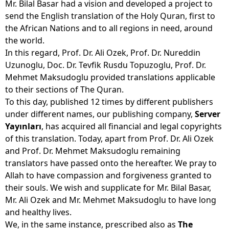
Mr. Bilal Basar had a vision and developed a project to
send the English translation of the Holy Quran, first to
the African Nations and to all regions in need, around
the world.
In this regard, Prof. Dr. Ali Ozek, Prof. Dr. Nureddin
Uzunoglu, Doc. Dr. Tevfik Rusdu Topuzoglu, Prof. Dr.
Mehmet Maksudoglu provided translations applicable
to their sections of The Quran.
To this day, published 12 times by different publishers
under different names, our publishing company,
Server
Yayınları
, has acquired all financial and legal copyrights
of this translation. Today, apart from Prof. Dr. Ali Ozek
and Prof. Dr. Mehmet Maksudoglu remaining
translators have passed onto the hereafter. We pray to
Allah to have compassion and forgiveness granted to
their souls. We wish and supplicate for Mr. Bilal Basar,
Mr. Ali Ozek and Mr. Mehmet Maksudoglu to have long
and healthy lives.
We, in the same instance, prescribed also as
The