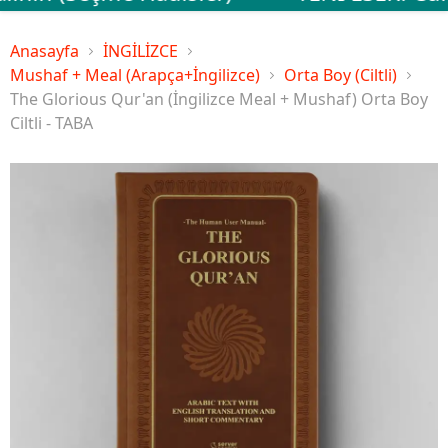
Anasayfa
İNGİLİZCE
Mushaf + Meal (Arapça+İngilizce)
Orta Boy (Ciltli)
The Glorious Qur'an (İngilizce Meal + Mushaf) Orta Boy
Ciltli - TABA