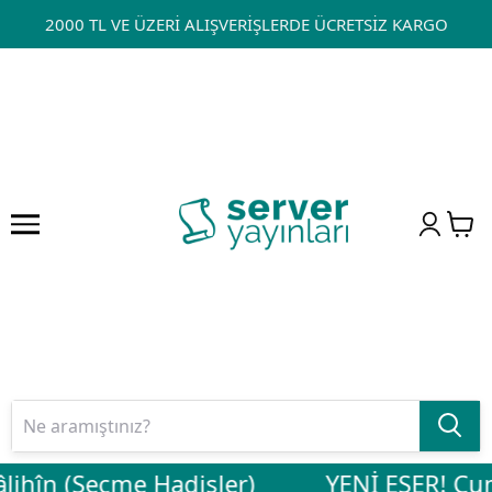
2000 TL VE ÜZERİ ALIŞVERİŞLERDE ÜCRETSİZ KARGO
lihîn (Seçme Hadisler)
YENİ ESER! Cuma