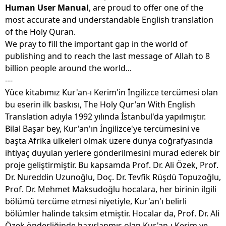
Human User Manual
, are proud to offer one of the
most accurate and understandable English translation
of the Holy Quran.
We pray to fill the important gap in the world of
publishing and to reach the last message of Allah to 8
billion people around the world...
---
Yüce kitabımız Kur'an-ı Kerim'in İngilizce tercümesi olan
bu eserin ilk baskısı, The Holy Qur'an With English
Translation adıyla 1992 yılında İstanbul'da yapılmıştır.
Bilal Başar bey, Kur'an'ın İngilizce'ye tercümesini ve
başta Afrika ülkeleri olmak üzere dünya coğrafyasında
ihtiyaç duyulan yerlere gönderilmesini murad ederek bir
proje geliştirmiştir. Bu kapsamda Prof. Dr. Ali Özek, Prof.
Dr. Nureddin Uzunoğlu, Doç. Dr. Tevfik Rüşdü Topuzoğlu,
Prof. Dr. Mehmet Maksudoğlu hocalara, her birinin ilgili
bölümü tercüme etmesi niyetiyle, Kur'an'ı belirli
bölümler halinde taksim etmiştir. Hocalar da, Prof. Dr. Ali
Özek önderliğinde hazırlanmış olan Kur'an-ı Kerim ve