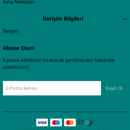
Satış Noktaları
İletişim Bilgileri
İletişim
Abone Olun!
E-posta adresinizi bırakarak yeniliklerden haberdar
olabilirsiniz!
E-Posta Adresi
Kayıt Ol