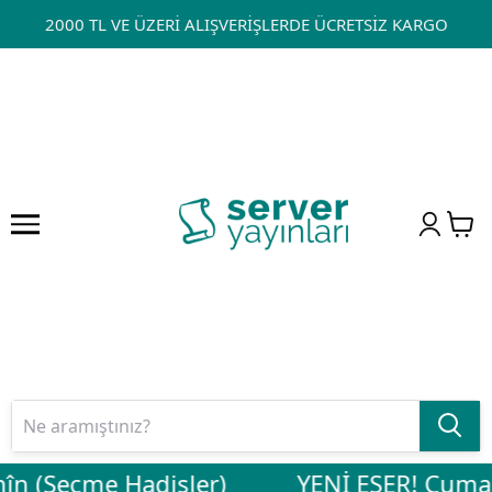
2000 TL VE ÜZERİ ALIŞVERİŞLERDE ÜCRETSİZ KARGO
hîn (Seçme Hadisler)
YENİ ESER! Cuma So