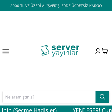
2000 TL VE ÜZERİ ALIŞVERİŞLERDE ÜCRETSİZ KARGO
ihîn (Seçme Hadisler)
YENİ ESER! Cuma 