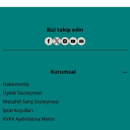
Bizi takip edin
Kurumsal
Hakkımızda
Üyelik Sözleşmesi
Mesafeli Satış Sözleşmesi
İptal Koşulları
KVKK Aydınlatma Metni