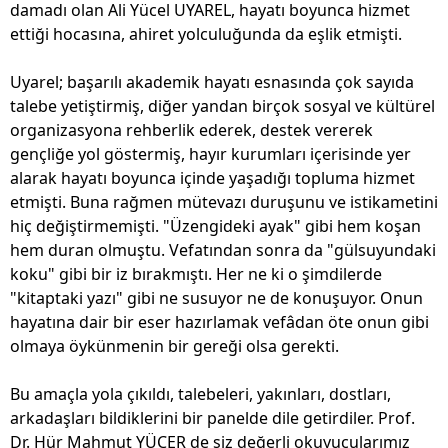
damadı olan Ali Yücel UYAREL, hayatı boyunca hizmet
ettiği hocasına, ahiret yolculuğunda da eşlik etmişti.
Uyarel; başarılı akademik hayatı esnasında çok sayıda
talebe yetiştirmiş, diğer yandan birçok sosyal ve kültürel
organizasyona rehberlik ederek, destek vererek
gençliğe yol göstermiş, hayır kurumları içerisinde yer
alarak hayatı boyunca içinde yaşadığı topluma hizmet
etmişti. Buna rağmen mütevazı duruşunu ve istikametini
hiç değiştirmemişti. "Üzengideki ayak" gibi hem koşan
hem duran olmuştu. Vefatından sonra da "gülsuyundaki
koku" gibi bir iz bırakmıştı. Her ne ki o şimdilerde
"kitaptaki yazı" gibi ne susuyor ne de konuşuyor. Onun
hayatına dair bir eser hazırlamak vefâdan öte onun gibi
olmaya öykünmenin bir gereği olsa gerekti.
Bu amaçla yola çıkıldı, talebeleri, yakınları, dostları,
arkadaşları bildiklerini bir panelde dile getirdiler. Prof.
Dr. Hür Mahmut YÜCER de siz değerli okuyucularımız