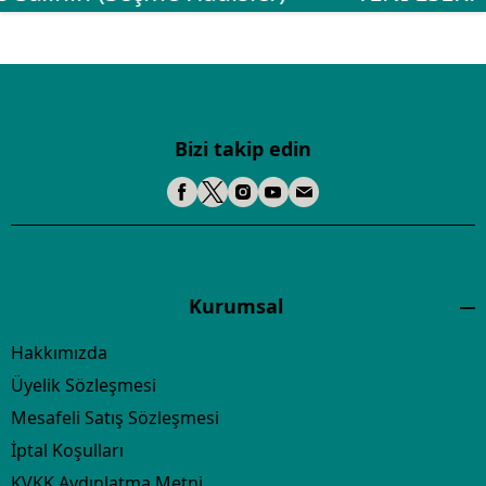
Bizi takip edin
Kurumsal
Hakkımızda
Üyelik Sözleşmesi
Mesafeli Satış Sözleşmesi
İptal Koşulları
KVKK Aydınlatma Metni