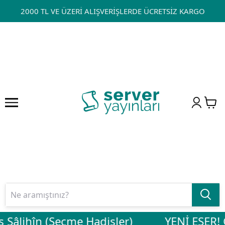
2000 TL VE ÜZERİ ALIŞVERİŞLERDE ÜCRETSİZ KARGO
s Sâlihîn (Seçme Hadisler)
YENİ ESER! C