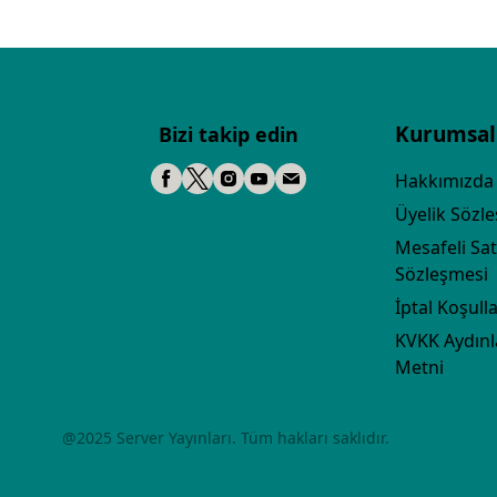
Kurumsal
Bizi takip edin
Hakkımızda
Üyelik Sözl
Mesafeli Sat
Sözleşmesi
İptal Koşulla
KVKK Aydın
Metni
@2025 Server Yayınları. Tüm hakları saklıdır.