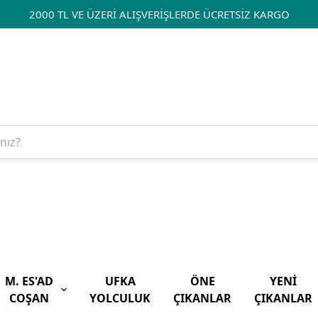
2000 TL VE ÜZERİ ALIŞVERİŞLERDE ÜCRETSİZ KARGO
M. ES'AD
UFKA
ÖNE
YENİ
COŞAN
YOLCULUK
ÇIKANLAR
ÇIKANLAR