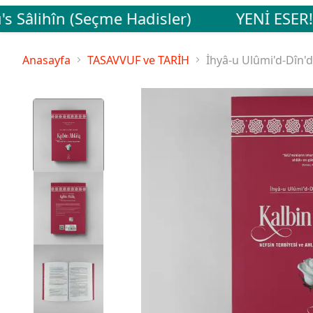
 Sâlihîn (Seçme Hadisler)
YENİ ESER! C
Anasayfa
TASAVVUF ve TARİH
İhyâ-u Ulûmi'd-Dîn'd