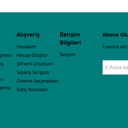
Alışveriş
İletişim
Abone Ol
Bilgileri
Hesabım
E-posta adre
İletişim
eşmesi
Hesap Oluştur
ış
Şifremi Unuttum
E-Posta Ad
Sipariş Sorgula
rı
Ödeme Seçenekleri
latma
Satış Noktaları