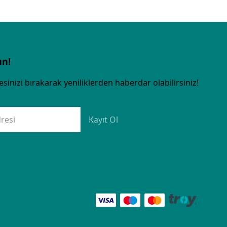
un!
sinizi bırakarak yeniliklerden haberdar olabilirsiniz!
resi
Kayıt Ol