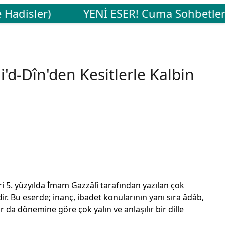
Hadisler)
YENİ ESER! Cuma Sohbetleri -
'd-Dîn'den Kesitlerle Kalbin
ri 5. yüzyılda İmam Gazzâlî tarafından yazılan çok
dir. Bu eserde; inanç, ibadet konularının yanı sıra âdâb,
 da dönemine göre çok yalın ve anlaşılır bir dille