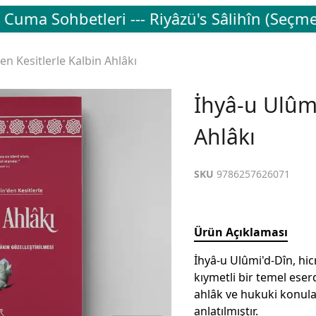
uma Sohbetleri --- Riyâzü's Sâlihîn (Seçme 
en Kesitlerle Kalbin Ahlâkı
İhyâ-u Ulûmi
Ahlâkı
SKU
9786257626071
Ürün Açıklaması
İhyâ-u Ulûmi'd-Dîn, hic
kıymetli bir temel eser
ahlâk ve hukuki konular
anlatılmıştır.