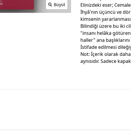
Elinizdeki eser; Cemale
Büyüt
İhyâ'nın üçüncü ve dör
kimsenin yararlanması ü
Bilindiği üzere bu iki ci
"insanı helâka götüren
haller" ana başlıklarını 
İstifade edilmesi dileğ
Not: İçerik olarak daha
aynısıdır. Sadece kapakt