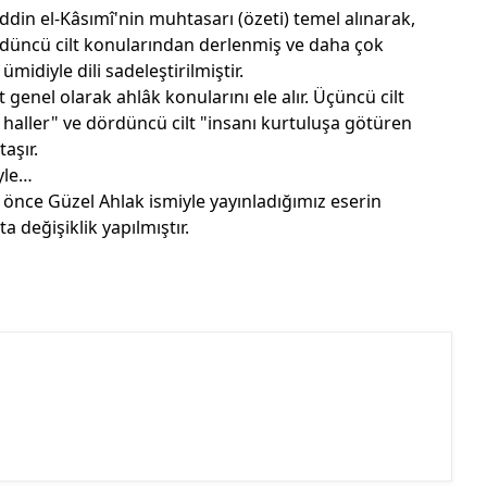
ddin el-Kâsımî'nin muhtasarı (özeti) temel alınarak,
düncü cilt konularından derlenmiş ve daha çok
midiyle dili sadeleştirilmiştir.
lt genel olarak ahlâk konularını ele alır. Üçüncü cilt
 haller" ve dördüncü cilt "insanı kurtuluşa götüren
taşır.
iyle…
 önce Güzel Ahlak ismiyle yayınladığımız eserin
a değişiklik yapılmıştır.