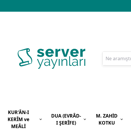
KUR'ÂN-I
DUA (EVRÂD-
M. ZAHİD
KERÎM ve
I ŞERÎFE)
KOTKU
MEÂLİ