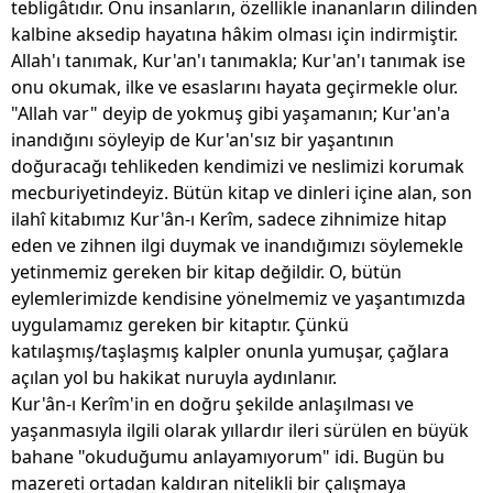
tebligâtıdır. Onu insanların, özellikle inananların dilinden
kalbine aksedip hayatına hâkim olması için indirmiştir.
Allah'ı tanımak, Kur'an'ı tanımakla; Kur'an'ı tanımak ise
onu okumak, ilke ve esaslarını hayata geçirmekle olur.
"Allah var" deyip de yokmuş gibi yaşamanın; Kur'an'a
inandığını söyleyip de Kur'an'sız bir yaşantının
doğuracağı tehlikeden kendimizi ve neslimizi korumak
mecburiyetindeyiz. Bütün kitap ve dinleri içine alan, son
ilahî kitabımız Kur'ân-ı Kerîm, sadece zihnimize hitap
eden ve zihnen ilgi duymak ve inandığımızı söylemekle
yetinmemiz gereken bir kitap değildir. O, bütün
eylemlerimizde kendisine yönelmemiz ve yaşantımızda
uygulamamız gereken bir kitaptır. Çünkü
katılaşmış/taşlaşmış kalpler onunla yumuşar, çağlara
açılan yol bu hakikat nuruyla aydınlanır.
Kur'ân-ı Kerîm'in en doğru şekilde anlaşılması ve
yaşanmasıyla ilgili olarak yıllardır ileri sürülen en büyük
bahane "okuduğumu anlayamıyorum" idi. Bugün bu
mazereti ortadan kaldıran nitelikli bir çalışmaya