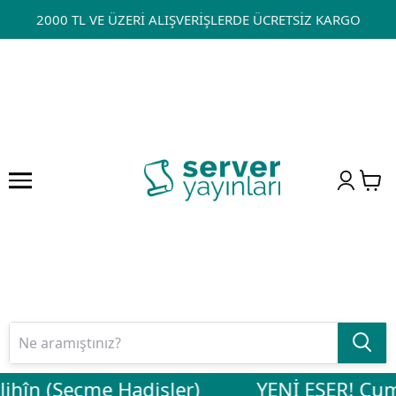
2000 TL VE ÜZERİ ALIŞVERİŞLERDE ÜCRETSİZ KARGO
ihîn (Seçme Hadisler)
YENİ ESER! Cuma 