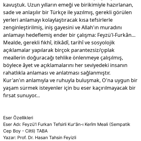
kavuştuk. Uzun yılların emeği ve birikimiyle hazırlanan,
sade ve anlaşılır bir Türkçe ile yazılmış, gerekli görülen
yerleri anlamayı kolaylaştıracak kısa tefsirlerle
zenginleştirilmiş, iniş gayesini ve Allah'ın muradını
anlamayı hedeflemiş ender bir çalışma: Feyzü'l-Furkân…
Mealde, gerekli fıkhî, itikâdî, tarihî ve sosyolojik
açıklamalar yapılarak birçok parantezsiz/çıplak
meallerin doğuracağı tehlike önlenmeye çalışılmış,
böylece âyet ve açıklamalarını her seviyedeki insanın
rahatlıkla anlaması ve anlatması sağlanmıştır.
Kur'an'ın anlamıyla ve ruhuyla buluşmak, O'na uygun bir
yaşam sürmek isteyenler için bu eser kaçırılmayacak bir
fırsat sunuyor…
Eser Özellikleri
Eser Adı:
Feyzü'l Furkan Tefsirli
Kur'ân-ı Kerîm
Meali (Sempatik
Cep Boy - Ciltli) TABA
Yazar: Prof. Dr. Hasan Tahsin Feyizli