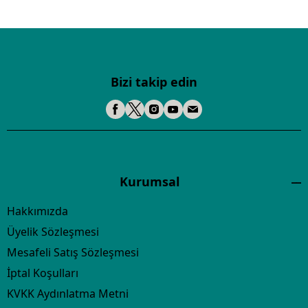
Bizi takip edin
Kurumsal
Hakkımızda
Üyelik Sözleşmesi
Mesafeli Satış Sözleşmesi
İptal Koşulları
KVKK Aydınlatma Metni