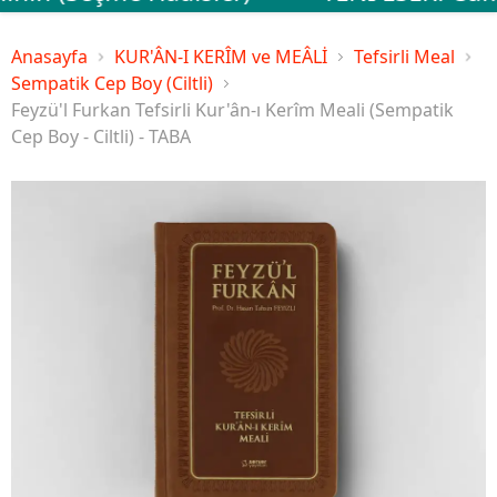
Anasayfa
KUR'ÂN-I KERÎM ve MEÂLİ
Tefsirli Meal
Sempatik Cep Boy (Ciltli)
Feyzü'l Furkan Tefsirli Kur'ân-ı Kerîm Meali (Sempatik
Cep Boy - Ciltli) - TABA