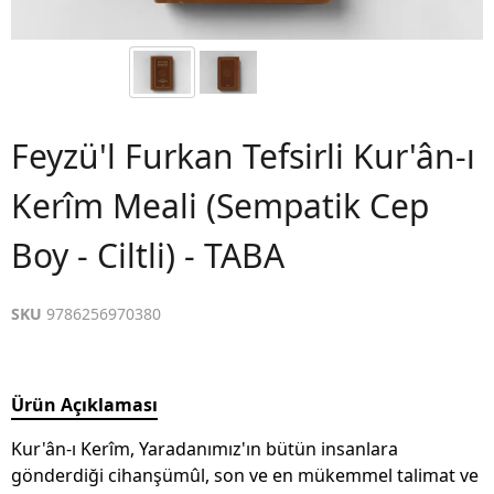
Feyzü'l Furkan Tefsirli Kur'ân-ı
Kerîm Meali (Sempatik Cep
Boy - Ciltli) - TABA
SKU
9786256970380
Ürün Açıklaması
Kur'ân-ı Kerîm, Yaradanımız'ın bütün insanlara
gönderdiği cihanşümûl, son ve en mükemmel talimat ve