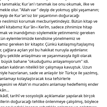
'ı tanımakla; Kur'an'ı tanımak ise onu okumak, ilke ve
rmekle olur. "Allah var" deyip de yokmuş gibi yaşamanın;
leyip de Kur'an'sız bir yaşantının doğuracağı
e neslimizi korumak mecburiyetindeyiz. Bütün kitap ve
ilahî kitabımız Kur'ân-ı Kerîm, sadece zihnimize hitap
uymak ve inandığımızı söylemekle yetinmemiz gereken
 bütün eylemlerimizde kendisine yönelmemiz ve
ız gereken bir kitaptır. Çünkü katılaşmış/taşlaşmış
 çağlara açılan yol bu hakikat nuruyla aydınlanır.
ğru şekilde anlaşılması ve yaşanmasıyla ilgili olarak
n en büyük bahane "okuduğumu anlayamıyorum" idi.
dan kaldıran nitelikli bir çalışmaya kavuştuk. Uzun
miyle hazırlanan, sade ve anlaşılır bir Türkçe ile yazılmış,
anlamayı kolaylaştıracak kısa tefsirlerle
 gayesini ve Allah'ın muradını anlamayı hedeflemiş ender
urkân…
tikâdî, tarihî ve sosyolojik açıklamalar yapılarak birçok
llerin doğuracağı tehlike önlenmeye çalışılmış, böylece