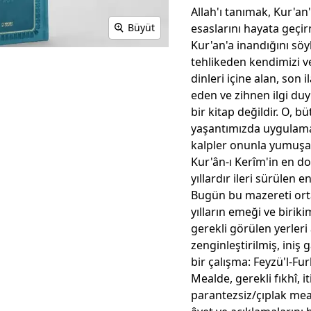
Allah'ı tanımak, Kur'an
esaslarını hayata geçi
Büyüt
Kur'an'a inandığını söy
tehlikeden kendimizi v
dinleri içine alan, son 
eden ve zihnen ilgi d
bir kitap değildir. O,
yaşantımızda uygulamam
kalpler onunla yumuşar,
Kur'ân-ı Kerîm'in en do
yıllardır ileri sürüle
Bugün bu mazereti orta
yılların emeği ve biriki
gerekli görülen yerleri 
zenginleştirilmiş, iniş
bir çalışma: Feyzü'l-F
Mealde, gerekli fıkhî, i
parantezsiz/çıplak mea