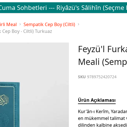
a Sohbetleri --- Riyâzü's Sâlihîn (Seçme Ha
rli Meal
Sempatik Cep Boy (Ciltli)
 Cep Boy - Ciltli) Turkuaz
Feyzü'l Furk
Meali (Sempa
SKU
9789752420724
Ürün Açıklaması
Kur'ân-ı Kerîm, Yarada
en mükemmel talimat ve 
dilinden kalbine aksedi