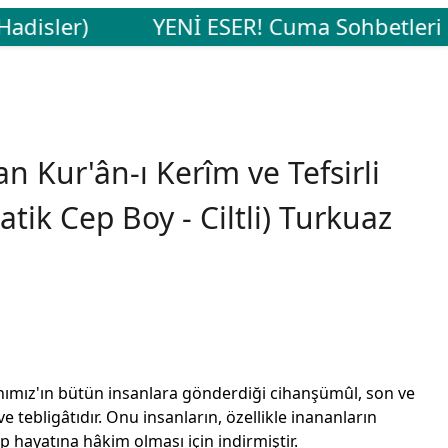
disler)
YENİ ESER! Cuma Sohbetleri ---
an Kur'ân-ı Kerîm ve Tefsirli
tik Cep Boy - Ciltli) Turkuaz
nımız'ın bütün insanlara gönderdiği cihanşümûl, son ve
tebligâtıdır. Onu insanların, özellikle inananların
p hayatına hâkim olması için indirmiştir.