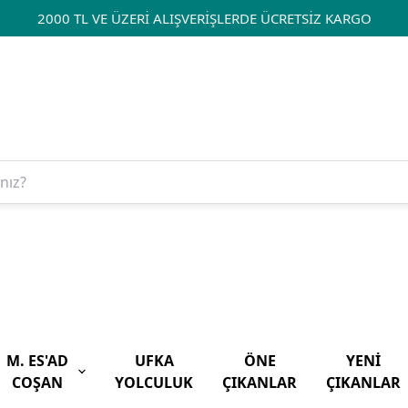
2000 TL VE ÜZERİ ALIŞVERİŞLERDE ÜCRETSİZ KARGO
M. ES'AD
UFKA
ÖNE
YENİ
COŞAN
YOLCULUK
ÇIKANLAR
ÇIKANLAR