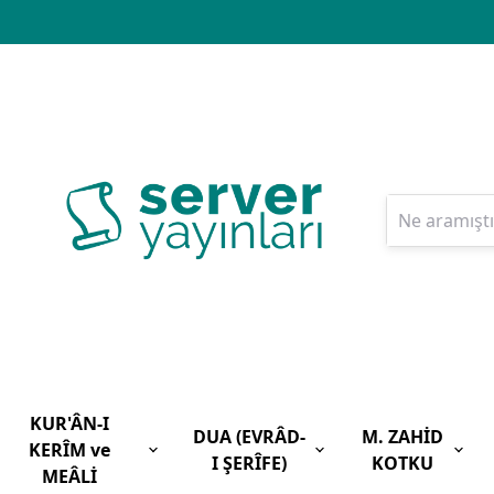
KUR'ÂN-I
DUA (EVRÂD-
M. ZAHİD
KERÎM ve
I ŞERÎFE)
KOTKU
MEÂLİ