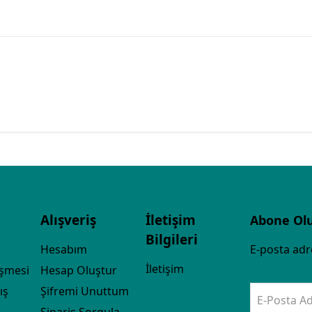
Alışveriş
İletişim
Abone Ol
Bilgileri
Hesabım
E-posta adre
İletişim
eşmesi
Hesap Oluştur
ış
Şifremi Unuttum
E-Posta Ad