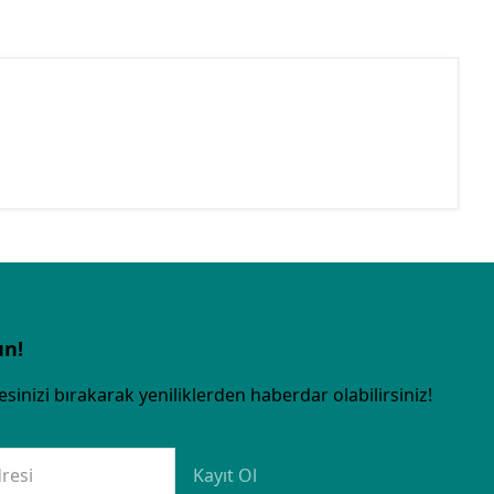
un!
sinizi bırakarak yeniliklerden haberdar olabilirsiniz!
resi
Kayıt Ol