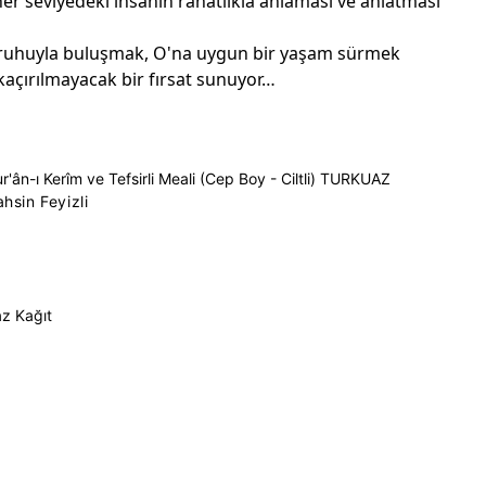
her seviyedeki insanın rahatlıkla anlaması ve anlatması
e ruhuyla buluşmak, O'na uygun bir yaşam sürmek
 kaçırılmayacak bir fırsat sunuyor…
r'ân-ı Kerîm ve Tefsirli Meali (Cep Boy - Ciltli) TURKUAZ
hsin Feyizli
z Kağıt