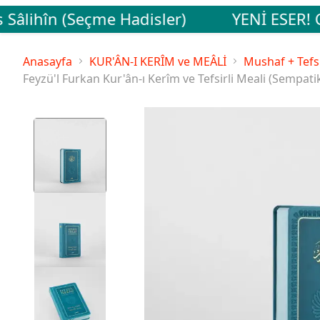
Sâlihîn (Seçme Hadisler)
YENİ ESER! Cum
Anasayfa
KUR'ÂN-I KERÎM ve MEÂLİ
Mushaf + Tefsi
Feyzü'l Furkan Kur'ân-ı Kerîm ve Tefsirli Meali (Sempatik