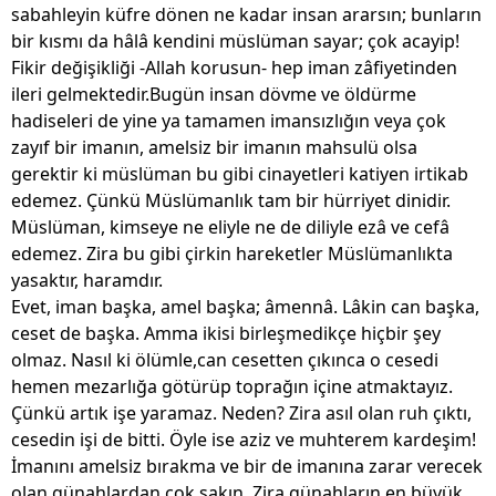
sabahleyin küfre dönen ne kadar insan ararsın; bunların
bir kısmı da hâlâ kendini müslüman sayar; çok acayip!
Fikir değişikliği -Allah korusun- hep iman zâfiyetinden
ileri gelmektedir.Bugün insan dövme ve öldürme
hadiseleri de yine ya tamamen imansızlığın veya çok
zayıf bir imanın, amelsiz bir imanın mahsulü olsa
gerektir ki müslüman bu gibi cinayetleri katiyen irtikab
edemez. Çünkü Müslümanlık tam bir hürriyet dinidir.
Müslüman, kimseye ne eliyle ne de diliyle ezâ ve cefâ
edemez. Zira bu gibi çirkin hareketler Müslümanlıkta
yasaktır, haramdır.
Evet, iman başka, amel başka; âmennâ. Lâkin can başka,
ceset de başka. Amma ikisi birleşmedikçe hiçbir şey
olmaz. Nasıl ki ölümle,can cesetten çıkınca o cesedi
hemen mezarlığa götürüp toprağın içine atmaktayız.
Çünkü artık işe yaramaz. Neden? Zira asıl olan ruh çıktı,
cesedin işi de bitti. Öyle ise aziz ve muhterem kardeşim!
İmanını amelsiz bırakma ve bir de imanına zarar verecek
olan günahlardan çok sakın. Zira günahların en büyük