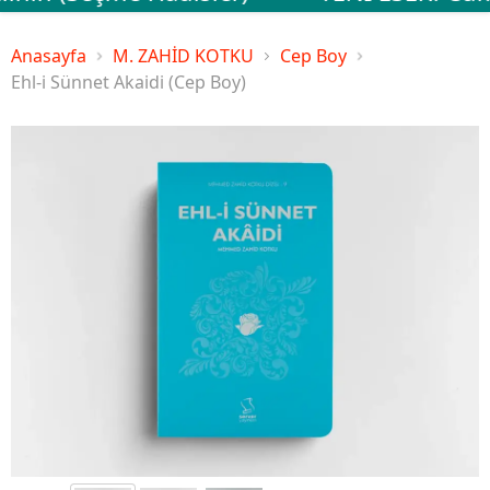
Anasayfa
M. ZAHİD KOTKU
Cep Boy
Ehl-i Sünnet Akaidi (Cep Boy)