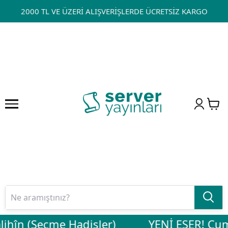
2000 TL VE ÜZERİ ALIŞVERİŞLERDE ÜCRETSİZ KARGO
lihîn (Seçme Hadisler)
YENİ ESER! Cuma 