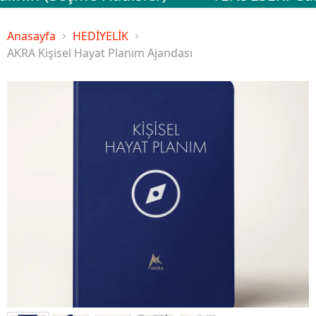
Anasayfa
HEDİYELİK
AKRA Kişisel Hayat Planım Ajandası