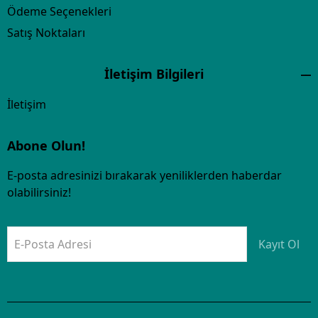
Ödeme Seçenekleri
Satış Noktaları
İletişim Bilgileri
İletişim
Abone Olun!
E-posta adresinizi bırakarak yeniliklerden haberdar
olabilirsiniz!
E-Posta Adresi
Kayıt Ol