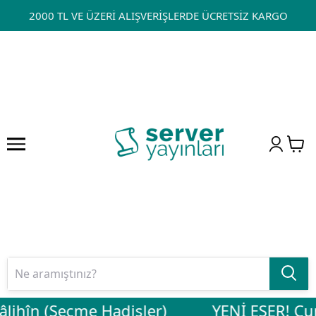
2000 TL VE ÜZERİ ALIŞVERİŞLERDE ÜCRETSİZ KARGO
lihîn (Seçme Hadisler)
YENİ ESER! Cuma