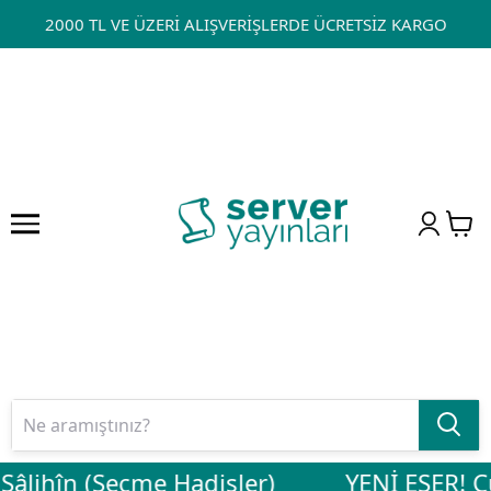
2000 TL VE ÜZERİ ALIŞVERİŞLERDE ÜCRETSİZ KARGO
Sâlihîn (Seçme Hadisler)
YENİ ESER! Cu